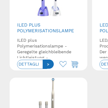
ILED PLUS
LED
POLYMERISATIONSLAMPE
PO
ILED plus
LED
Polymerisationslampe -
Prod
Geregelte gleichbleibende
Der
Lichtleistung -
wer
Lichtintensität: von 1000
Bet
DETTAGLI
DE
mW/cm² bis 2500 mW/cm² -
Aush
Lichtleiter drehbar um 360° -
5s, 1
Lichtlinse mit...