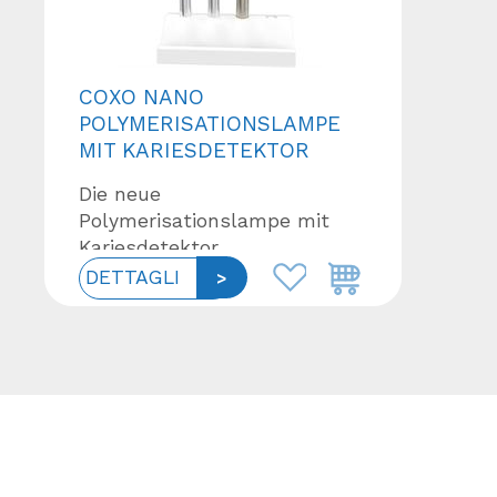
COXO NANO
POLYMERISATIONSLAMPE
MIT KARIESDETEKTOR
Die neue
Polymerisationslampe mit
Kariesdetektor.
Produktbezeichnung: DB686
DETTAGLI
Nano elegante Handhabung
dank Metallkörper besonders
kleiner Durchmesser: 13,5 mm
Außendurchme...