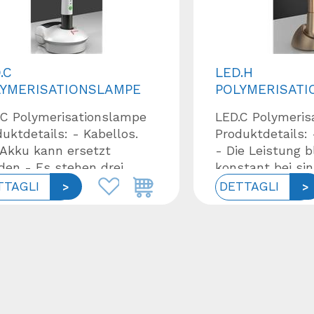
.C
LED.H
LYMERISATIONSLAMPE
POLYMERISAT
.C Polymerisationslampe
LED.C Polymeris
uktdetails: - Kabellos.
Produktdetails:
 Akku kann ersetzt
- Die Leistung b
den - Es stehen drei
konstant bei s
riebsmodi zur Verfügung -
Akkustand - Es 
TTAGLI
DETTAGLI
ärtungszeit variierbar in
Betriebsmodi zu
0s, 1...
Aushärtungs...